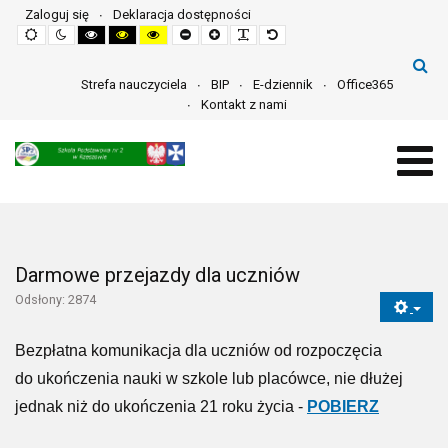
Zaloguj się
Deklaracja dostępności
Default
Night
High
High
High
Set
Set
Make
Set
mode
mode
contrast
contrast
contrast
smaller
larger
font
default
black
black
yellow
font
font
more
font
white
yellow
black
readable
mode
mode
mode
Strefa nauczyciela
BIP
E-dziennik
Office365
Kontakt z nami
Darmowe przejazdy dla uczniów
Odsłony: 2874
Bezpłatna komunikacja dla uczniów od rozpoczęcia
do ukończenia nauki w szkole lub placówce, nie dłużej
jednak niż do ukończenia 21 roku życia -
POBIERZ