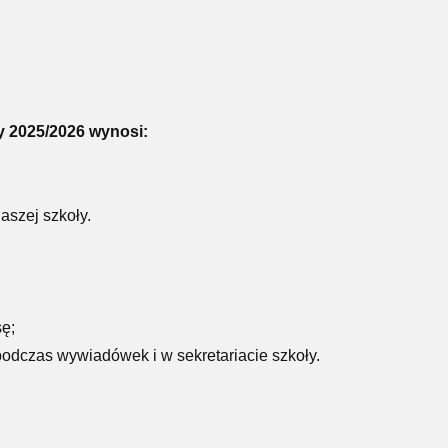
 2025/2026
wynosi:
naszej szkoły.
sę;
podczas wywiadówek i w sekretariacie szkoły.