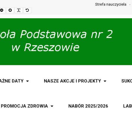
Strefa nauczyciela
Set
Set
Make
Set
smaller
larger
font
default
font
font
more
font
readable
AŻNE DATY
NASZE AKCJE I PROJEKTY
SUK
PROMOCJA ZDROWIA
NABÓR 2025/2026
LAB