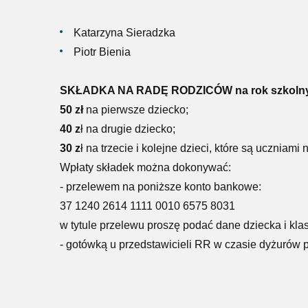
Katarzyna Sieradzka
Piotr Bienia
SKŁADKA NA RADĘ RODZICÓW na rok szkolny
50 zł
na pierwsze dziecko;
40 z
ł na drugie dziecko;
30 z
ł na trzecie i kolejne dzieci, które są uczniami 
Wpłaty składek można dokonywać:
- przelewem na poniższe konto bankowe:
37 1240 2614 1111 0010 6575 8031
w tytule przelewu proszę podać dane dziecka i kla
- gotówką u przedstawicieli RR w czasie dyżurów 