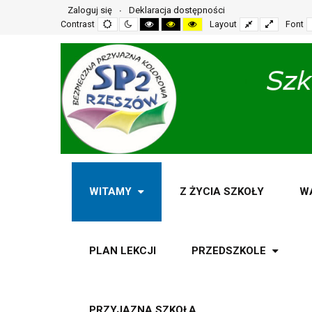
Zaloguj się
Deklaracja dostępności
Default
Night
High
High
High
Fixed
Wide
Contrast
Layout
Font
mode
mode
contrast
contrast
contrast
layout
layout
black
black
yellow
white
yellow
black
mode
mode
mode
WITAMY
Z ŻYCIA SZKOŁY
W
PLAN LEKCJI
PRZEDSZKOLE
PRZYJAZNA SZKOŁA