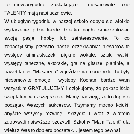
To niewiarygodne, zaskakujące i niesamowite jakie
TALENTY mają nasi uczniowie.
W ubiegłym tygodniu w naszej szkole odbyło się wielkie
wydarzenie, gdzie każde dziecko mogło zaprezentować
swoją pasję, hobby lub zainteresowanie. To co
zobaczyliśmy przeszło nasze oczekiwania: niesamowite
występy gimnastyczek, piękne wokale, sztuki walki,
występy taneczne, aktorskie, gra na gitarze, pianinie, a
nawet taniec "Makarena" w jeździe na monocyklu. To były
niesamowite emocje i występy. Kochani bardzo Wam
wszystkim GRATULUJEMY i dziękujemy, że pokazaliście
swój talent w naszej szkole. Mamy nadzieję, że to dopiero
początek Waszych sukcesów. Trzymamy mocno kciuki,
abyście wszyscy rozwinęli skrzydła i wraz z wiatrem
zdobywali najwyższe szczyty!!! Szkolny "Mam Talent" dla
wielu z Was to dopiero początek… jestem tego pewna!