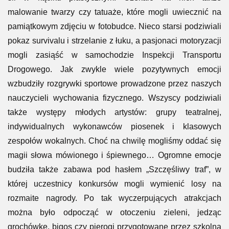
malowanie twarzy czy tatuaże, które mogli uwiecznić na
pamiątkowym zdjęciu w fotobudce. Nieco starsi podziwiali
pokaz survivalu i strzelanie z łuku, a pasjonaci motoryzacji
mogli zasiąść w samochodzie Inspekcji Transportu
Drogowego. Jak zwykle wiele pozytywnych emocji
wzbudziły rozgrywki sportowe prowadzone przez naszych
nauczycieli wychowania fizycznego. Wszyscy podziwiali
także występy młodych artystów: grupy teatralnej,
indywidualnych wykonawców piosenek i klasowych
zespołów wokalnych. Choć na chwilę mogliśmy oddać się
magii słowa mówionego i śpiewnego… Ogromne emocje
budziła także zabawa pod hasłem „Szczęśliwy traf”, w
której uczestnicy konkursów mogli wymienić losy na
rozmaite nagrody. Po tak wyczerpujących atrakcjach
można było odpocząć w otoczeniu zieleni, jedząc
grochówkę, bigos czy pierogi przygotowane przez szkolną