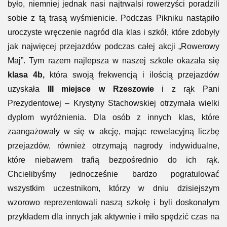
było, niemniej jednak nasi najtrwalsi rowerzyści poradzili
sobie z tą trasą wyśmienicie. Podczas Pikniku nastąpiło
uroczyste wręczenie nagród dla klas i szkół, które zdobyły
jak najwięcej przejazdów podczas całej akcji „Rowerowy
Maj”. Tym razem najlepsza w naszej szkole okazała się
klasa 4b,
która swoją frekwencją i ilością przejazdów
uzyskała
III miejsce w Rzeszowie
i z rąk Pani
Prezydentowej – Krystyny Stachowskiej otrzymała wielki
dyplom wyróżnienia. Dla osób z innych klas, które
zaangażowały w się w akcję, mając rewelacyjną liczbę
przejazdów, również otrzymają nagrody indywidualne,
które niebawem trafią bezpośrednio do ich rąk.
Chcielibyśmy jednocześnie bardzo pogratulować
wszystkim uczestnikom, którzy w dniu dzisiejszym
wzorowo reprezentowali naszą szkołę i byli doskonałym
przykładem dla innych jak aktywnie i miło spędzić czas na