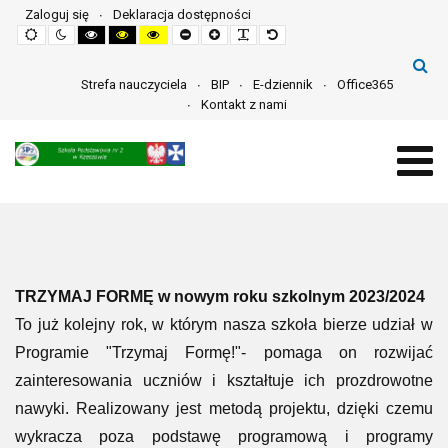
Zaloguj się
Deklaracja dostępności
Default
Night
High
High
High
Set
Set
Make
Set
mode
mode
contrast
contrast
contrast
smaller
larger
font
default
black
black
yellow
font
font
more
font
white
yellow
black
readable
mode
mode
mode
Strefa nauczyciela
BIP
E-dziennik
Office365
Kontakt z nami
TRZYMAJ FORMĘ w nowym roku szkolnym 2023/2024
To już kolejny rok, w którym nasza szkoła bierze udział w
Programie "Trzymaj Formę!"- pomaga on rozwijać
zainteresowania uczniów i kształtuje ich prozdrowotne
nawyki. Realizowany jest metodą projektu, dzięki czemu
wykracza poza podstawę programową i programy