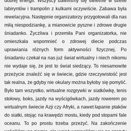
jednym miejscu skupiło się tak wiele atrakcji, że trzy
godzinki to zbyt mało, aby nacieszyć się tym wszystkim.
Naszą wycieczkę rozpoczęliśmy od miejsca, które
wprawiło nas we wspaniały humor i zapewniło mnóstwo
dobrej energii. Wszyscy bawiliśmy się świetnie w strefie
labiryntów i trampolin z kulkami oczywiście. Zabawa była
rewelacyjna. Następnie organizatorzy przygotowali dla nas
miłą niespodziankę, a mianowicie pyszne i zdrowe drugie
śniadanko. Życzliwa i przemiła Pani organizatorka, nie
omieszkała wspomnieć o zdrowej diecie podczas
uprawiania różnych form aktywności fizycznej. Po
śniadaniu czekał na nas już świat wirtualny i niech nikomu
nie wydaje się, że jest to świat siedzący. To niesamowite
przeżycie znaleźć się w świecie, gdzie rzeczywistość jest
tak realna, że gdyby nie okulary można byłoby się pomylić.
Było tam wszystko, wirtualne rozgrywki w siatkówkę, tenis