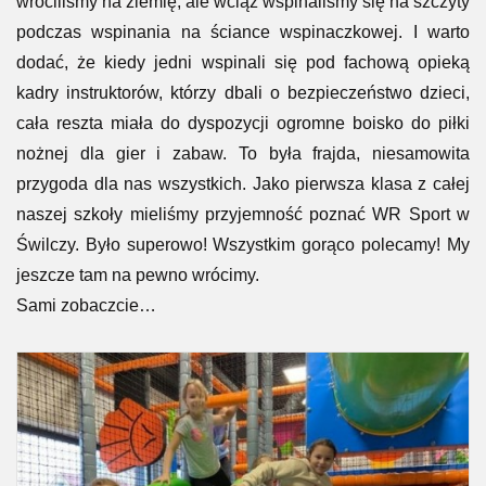
stołowy, boks, jazdy na wyścigówkach, jazdy rowerem po
wirtualnym świecie Azji czy Afryki, a nawet łapanie ptaków
do siatki, stojąc na krawędzi mostu, kiedy pod stopami fale
oceanu. To po prostu trzeba przeżyć. Na zakończenie
wróciliśmy na ziemię, ale wciąż wspinaliśmy się na szczyty
podczas wspinania na ściance wspinaczkowej. I warto
dodać, że kiedy jedni wspinali się pod fachową opieką
kadry instruktorów, którzy dbali o bezpieczeństwo dzieci,
cała reszta miała do dyspozycji ogromne boisko do piłki
nożnej dla gier i zabaw. To była frajda, niesamowita
przygoda dla nas wszystkich. Jako pierwsza klasa z całej
naszej szkoły mieliśmy przyjemność poznać WR Sport w
Świlczy. Było superowo! Wszystkim gorąco polecamy! My
jeszcze tam na pewno wrócimy.
Sami zobaczcie…