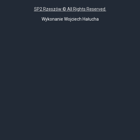
start
Poprzednia
Następny artykuł
koniec
SP2 Rzeszów © All Rights Reserved.
Wykonanie Wojciech Hałucha