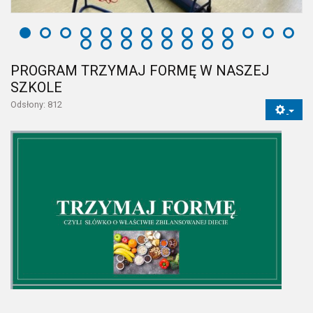
można chcieć czegoś więcej… zerknijcie sami.