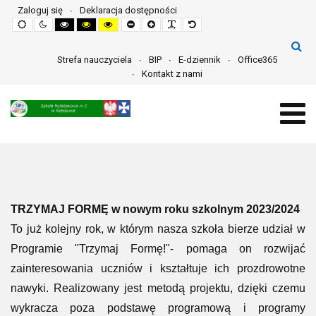
Zaloguj się
Deklaracja dostępności
Default
Night
High
High
High
Set
Set
Make
Set
mode
mode
contrast
contrast
contrast
smaller
larger
font
default
black
black
yellow
font
font
more
font
white
yellow
black
readable
mode
mode
mode
Strefa nauczyciela
BIP
E-dziennik
Office365
Kontakt z nami
TRZYMAJ FORMĘ w nowym roku szkolnym 2023/2024
To już kolejny rok, w którym nasza szkoła bierze udział w
Programie "Trzymaj Formę!"- pomaga on rozwijać
zainteresowania uczniów i kształtuje ich prozdrowotne
nawyki. Realizowany jest metodą projektu, dzięki czemu
wykracza poza podstawę programową i programy