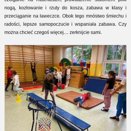
jest nieodłącznym elementem każdego dnia w naszej
szkole. Biorąc pod uwagę fakt, że większość z naszych
podopiecznych spędza o tej porze roku znacznie mniej
czasu na świeżym powietrzu staramy się jednak, aby nikt
nie zapomniał o ruchu. Nie od dziś wiadomo bowiem, że
tylko aktywność fizyczna jest sprawdzoną receptą w
utrzymaniu zdrowia i utrzymania organizmu w jak
najlepszej formie. Dlatego właśnie kiedy lekcje klas
młodszych się kończą, dolny korytarz zamienia się w
prawdziwy tor przeszkód, gdzie każdy znajdzie coś dla
siebie. Jest tam wszystko o czym każdy marzy: są
przeskoki przez przeszkody, skoki na skakance, turlanie i
czołganie na materacach, prowadzenie slalomem piłki
nogą, kozłowanie i rzuty do kosza, zabawa w klasy i
przeciąganie na ławeczce. Obok tego mnóstwo śmiechu i
radości, lepsze samopoczucie i wspaniała zabawa. Czy