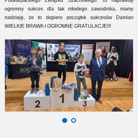
logicznego myślenia zdobył
Wicemistrzostwo Rzeszowa
w Szachach
w swojej kategorii wiekowej. Warto dodać, że
cała uroczystość odbyła się pod Honorowym Patronatem
Prezydenta Miasta Rzeszowa p. Konrada Fijołka oraz
Podkarpackiego Związku Szachowego. To naprawdę
ogromny sukces dla tak młodego zawodnika, mamy
nadzieję, że to dopiero początek sukcesów Damian
WIELKIE BRAWA I OGROMNE GRATULACJE!!!