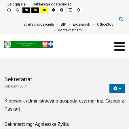
Zaloguj się
Deklaracja dostępności
Default
Night
High
High
High
Set
Set
Make
Set
mode
mode
contrast
contrast
contrast
smaller
larger
font
default
black
black
yellow
font
font
more
font
white
yellow
black
readable
mode
mode
mode
Strefa nauczyciela
BIP
E-dziennik
Office365
Kontakt z nami
Sekretariat
Odsłony: 6371
Kierownik administracyjno-gospodarczy: mgr inż. Grzegorz
Paskart
Sekretarz: mgr Agnieszka Żyłka