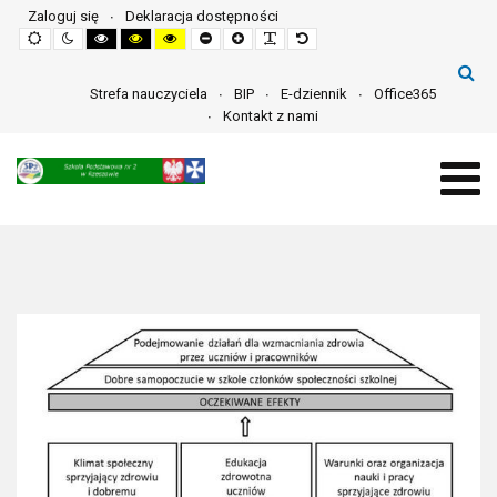
Zaloguj się
Deklaracja dostępności
Default
Night
High
High
High
Set
Set
Make
Set
mode
mode
contrast
contrast
contrast
smaller
larger
font
default
black
black
yellow
font
font
more
font
white
yellow
black
readable
mode
mode
mode
Strefa nauczyciela
BIP
E-dziennik
Office365
Kontakt z nami