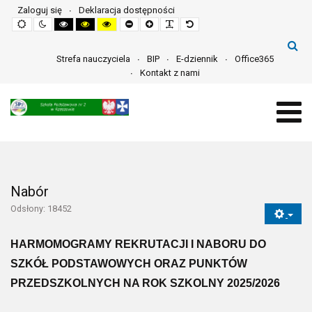
Zaloguj się
Deklaracja dostępności
Default
Night
High
High
High
Set
Set
Make
Set
mode
mode
contrast
contrast
contrast
smaller
larger
font
default
black
black
yellow
font
font
more
font
white
yellow
black
readable
mode
mode
mode
Strefa nauczyciela
BIP
E-dziennik
Office365
Kontakt z nami
Nabór
Odsłony: 18452
HARMOMOGRAMY REKRUTACJI I NABORU DO
SZKÓŁ PODSTAWOWYCH ORAZ PUNKTÓW
PRZEDSZKOLNYCH NA ROK SZKOLNY 2025/2026