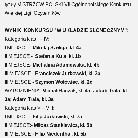
tytuły MISTRZÓW POLSKI VII Ogólnopolskiego Konkursu
Wielkiej Ligii Czytelników
WYNIKI KONKURSU "W UKŁADZIE SŁONECZNYM":
Kategoria klas I – IV:
I MIEJSCE -
Mikołaj Szeliga, kl. 4a
II MIEJSCE -
Stefania Kula, kl. 1b
II MIEJSCE-
Michalina Adamowska, kl. 4b
III MIEJSCE -
Franciszek Jurkowski, kl. 3a
III MIEJSCE -
Szymon Wołowiec, kl. 2c
WYRÓZNIENIA:
Michał Raczak, kl. 4a; Jakub Trala, kl.
3a; Adam Trala, kl. 3a
Kategoria klas V – VIII:
I MIEJSCE
- Filip Jurkowski, kl. 7a
II MIEJSCE:-
Miłosz Stankiewicz, kl. 5b
III MIEJSCE -
Filip Niedenthal, kl. 5b