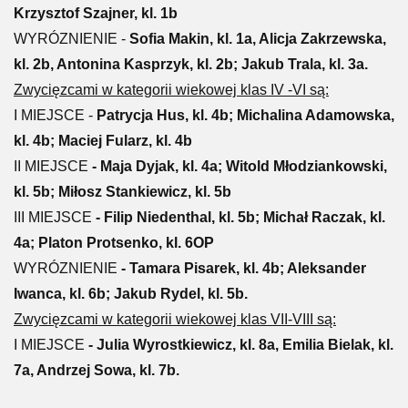
Krzysztof Szajner, kl. 1b
WYRÓZNIENIE -
Sofia Makin, kl. 1a, Alicja Zakrzewska,
kl. 2b, Antonina Kasprzyk, kl. 2b; Jakub Trala, kl. 3a.
Zwycięzcami w kategorii wiekowej klas IV -VI są:
I MIEJSCE -
Patrycja Hus, kl. 4b; Michalina Adamowska,
kl. 4b; Maciej Fularz, kl. 4b
II MIEJSCE
- Maja Dyjak, kl. 4a; Witold Młodziankowski,
kl. 5b; Miłosz Stankiewicz, kl. 5b
III MIEJSCE
- Filip Niedenthal, kl. 5b; Michał Raczak, kl.
4a; Platon Protsenko, kl. 6OP
WYRÓZNIENIE
- Tamara Pisarek, kl. 4b; Aleksander
Iwanca, kl. 6b; Jakub Rydel, kl. 5b.
Zwycięzcami w kategorii wiekowej klas VII-VIII są:
I MIEJSCE
- Julia Wyrostkiewicz, kl. 8a, Emilia Bielak, kl.
7a, Andrzej Sowa, kl. 7b.