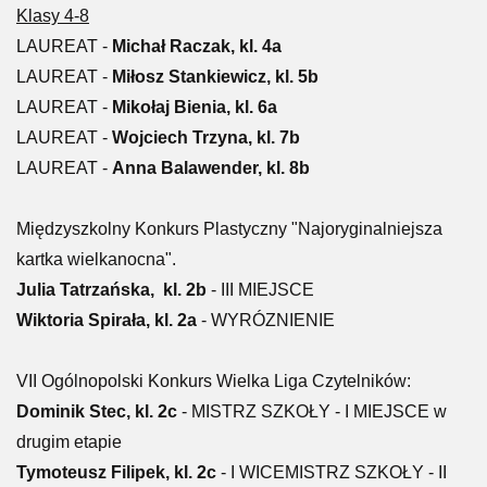
Klasy 4-8
LAUREAT -
Michał Raczak, kl. 4a
LAUREAT
-
Miłosz Stankiewicz, kl. 5b
LAUREAT
-
Mikołaj Bienia, kl. 6a
LAUREAT
-
Wojciech Trzyna, kl. 7b
LAUREAT
-
Anna Balawender, kl. 8b
Międzyszkolny Konkurs Plastyczny "Najoryginalniejsza
kartka wielkanocna".
Julia Tatrzańska, kl. 2b
- III MIEJSCE
Wiktoria Spirała, kl. 2a
- WYRÓZNIENIE
VII Ogólnopolski Konkurs Wielka Liga Czytelników:
Dominik Stec, kl. 2c
- MISTRZ SZKOŁY - I MIEJSCE w
drugim etapie
Tymoteusz Filipek, kl. 2c
- I WICEMISTRZ SZKOŁY - II