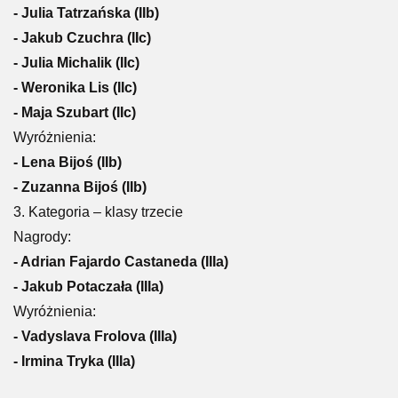
- Julia Tatrzańska (IIb)
- Jakub Czuchra (IIc)
- Julia Michalik (IIc)
- Weronika Lis (IIc)
- Maja Szubart (IIc)
Wyróżnienia:
- Lena Bijoś (IIb)
- Zuzanna Bijoś (IIb)
3. Kategoria – klasy trzecie
Nagrody:
- Adrian Fajardo Castaneda (IIIa)
- Jakub Potaczała (IIIa)
Wyróżnienia:
- Vadyslava Frolova (IIIa)
- Irmina Tryka (IIIa)