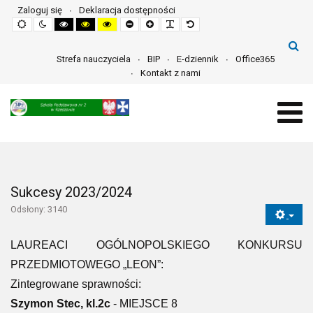
Zaloguj się
Deklaracja dostępności
Default
Night
High
High
High
Set
Set
Make
Set
mode
mode
contrast
contrast
contrast
smaller
larger
font
default
black
black
yellow
font
font
more
font
white
yellow
black
readable
mode
mode
mode
Strefa nauczyciela
BIP
E-dziennik
Office365
Kontakt z nami
Sukcesy 2023/2024
Odsłony: 3140
LAUREACI OGÓLNOPOLSKIEGO KONKURSU
PRZEDMIOTOWEGO „LEON”:
Zintegrowane sprawności:
Szymon Stec, kl.2c
- MIEJSCE 8