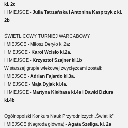
kl. 2c
III
MIEJSCE
-
Julia Tatrzańska i Antonina Kasprzyk z kl.
2b
ŚWIETLICOWY TURNIEJ WARCABOWY
I MIEJSCE - Miłosz Deryło kl.2a;
II
MIEJSCE
-
Karol Wcisło kl.2a,
III
MIEJSCE
-
Krzysztof Szajner kl.1b
W starszej grupie wiekowej zwycięzcami zostali:
I
MIEJSCE
-
Adrian Fajardo kl.3a,
II
MIEJSCE
-
Maja Dyjak kl.4a,
III
MIEJSCE
-
Martyna Kiełbasa kl.4a i Dawid Dziura
kl.4b
Ogólnopolski Konkurs Nauk Przyrodniczych „Świetlik”:
I MIEJSCE (Nagroda główna) -
Agata Szeliga, kl. 2a