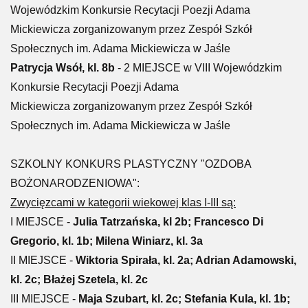
Wojewódzkim Konkursie Recytacji Poezji Adama
Mickiewicza zorganizowanym przez Zespół Szkół
Społecznych im. Adama Mickiewicza w Jaśle
Patrycja Wsół, kl. 8b
- 2 MIEJSCE
w VIII Wojewódzkim
Konkursie Recytacji Poezji Adama
Mickiewicza
zorganizowanym przez Zespół Szkół
Społecznych im. Adama Mickiewicza w Jaśle
SZKOLNY KONKURS PLASTYCZNY "OZDOBA
BOŻONARODZENIOWA":
Zwycięzcami w kategorii wiekowej klas I-III są:
I MIEJSCE -
Julia Tatrzańska, kl 2b; Francesco Di
Gregorio, kl. 1b; Milena Winiarz, kl. 3a
II MIEJSCE -
Wiktoria Spirała, kl. 2a; Adrian Adamowski,
kl. 2c; Błażej Szetela, kl. 2c
III MIEJSCE -
Maja Szubart, kl. 2c; Stefania Kula, kl. 1b;