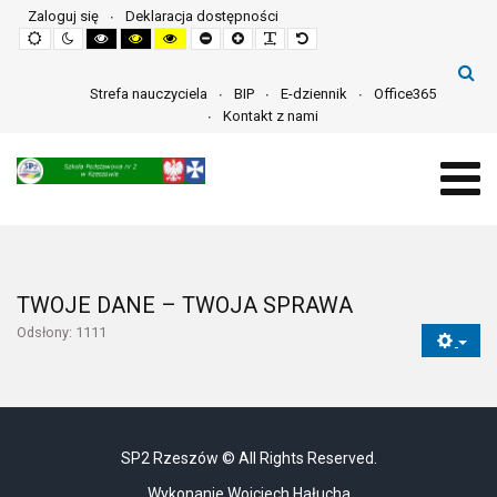
Zaloguj się
Deklaracja dostępności
Default
Night
High
High
High
Set
Set
Make
Set
mode
mode
contrast
contrast
contrast
smaller
larger
font
default
black
black
yellow
font
font
more
font
white
yellow
black
readable
mode
mode
mode
Strefa nauczyciela
BIP
E-dziennik
Office365
Kontakt z nami
TWOJE DANE – TWOJA SPRAWA
Odsłony: 1111
SP2 Rzeszów © All Rights Reserved.
Wykonanie Wojciech Hałucha