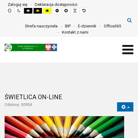
Zaloguj się
Deklaracja dostępności
Default
Night
High
High
High
Set
Set
Make
Set
mode
mode
contrast
contrast
contrast
smaller
larger
font
default
black
black
yellow
font
font
more
font
white
yellow
black
readable
mode
mode
mode
Strefa nauczyciela
BIP
E-dziennik
Office365
Kontakt z nami
ŚWIETLICA ON-LINE
Odsłony: 30954