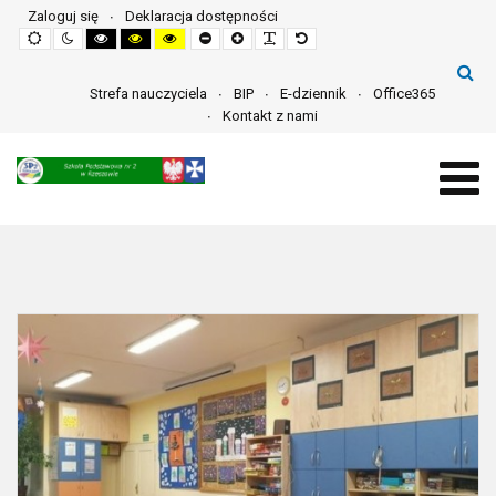
Zaloguj się
Deklaracja dostępności
Default
Night
High
High
High
Set
Set
Make
Set
mode
mode
contrast
contrast
contrast
smaller
larger
font
default
black
black
yellow
font
font
more
font
white
yellow
black
readable
mode
mode
mode
Strefa nauczyciela
BIP
E-dziennik
Office365
Kontakt z nami