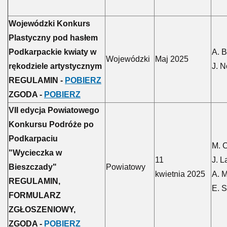
Wojewódzki Konkurs
Plastyczny pod hasłem
Podkarpackie kwiaty w
A. B
Wojewódzki
Maj 2025
rękodziele artystycznym
J. 
REGULAMIN -
POBIERZ
ZGODA -
POBIERZ
VII edycja Powiatowego
Konkursu Podróże po
Podkarpaciu
M. 
"Wycieczka w
11
J. L
Bieszczady"
Powiatowy
kwietnia 2025
A. 
REGULAMIN,
E. 
FORMULARZ
ZGŁOSZENIOWY,
ZGODA -
POBIERZ