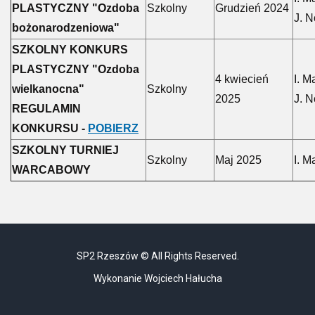
PLASTYCZNY "Ozdoba
Szkolny
Grudzień 2024
J. 
bożonarodzeniowa"
SZKOLNY KONKURS
PLASTYCZNY "Ozdoba
4 kwiecień
I. M
wielkanocna"
Szkolny
2025
J. 
REGULAMIN
KONKURSU -
POBIERZ
SZKOLNY TURNIEJ
Szkolny
Maj 2025
I. M
WARCABOWY
SP2 Rzeszów © All Rights Reserved.
Wykonanie Wojciech Hałucha