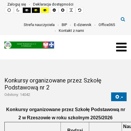
Zaloguj się
Deklaracja dostępności
Default
Night
High
High
High
Set
Set
Make
Set
mode
mode
contrast
contrast
contrast
smaller
larger
font
default
black
black
yellow
font
font
more
font
white
yellow
black
readable
mode
mode
mode
Strefa nauczyciela
BIP
E-dziennik
Office365
Kontakt z nami
Konkursy organizowane przez Szkołę
Podstawową nr 2
Odsłony: 14042
Konkursy organizowane przez Szkołę Podstawową nr
2 w Rzeszowie w roku szkolnym 2025/2026
Nau
Rodzaj