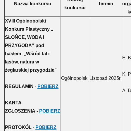
Nazwa konkursu
Termin
org
konkursu
k
XVIII Ogólnopolski
Konkurs Plastyczny „
SŁOŃCE, WODA I
PRZYGODA” pod
hasłem: „Wśród fal i
E. B
lasów, natura w
żeglarskiej przygodzie"
K. P
Ogólnopolski
Listopad 2025r
REGULAMIN -
POBIERZ
A. 
KARTA
ZGŁOSZENIA -
POBIERZ
PROTOKÓŁ -
POBIERZ