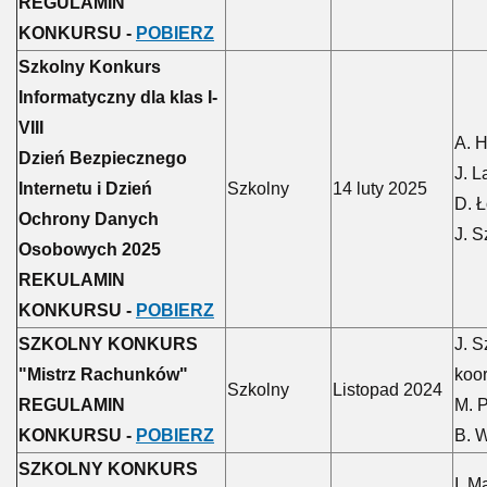
REGULAMIN
KONKURSU -
POBIERZ
Szkolny Konkurs
Informatyczny dla klas I-
VIII
A. 
Dzień Bezpiecznego
J. L
Internetu i Dzień
Szkolny
14 luty 2025
D. Ł
Ochrony Danych
J. S
Osobowych 2025
REKULAMIN
KONKURSU -
POBIERZ
SZKOLNY KONKURS
J. S
"Mistrz Rachunków"
koo
Szkolny
Listopad 2024
REGULAMIN
M. P
KONKURSU -
POBIERZ
B. 
SZKOLNY KONKURS
I. M