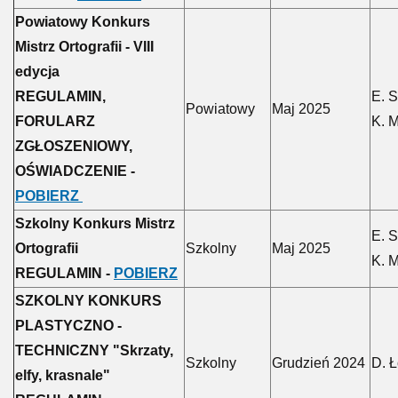
Powiatowy Konkurs
Mistrz Ortografii - VIII
edycja
REGULAMIN,
E. 
Powiatowy
Maj 2025
FORULARZ
K. M
ZGŁOSZENIOWY,
OŚWIADCZENIE -
POBIERZ
Szkolny Konkurs Mistrz
E. 
Ortografii
Szkolny
Maj 2025
K. M
REGULAMIN -
POBIERZ
SZKOLNY KONKURS
PLASTYCZNO -
TECHNICZNY "Skrzaty,
Szkolny
Grudzień 2024
D. Ł
elfy, krasnale"