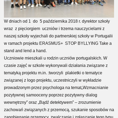
W dniach od 1 do 5 października 2018 r. dyrektor szkoły
wraz z pięciorgiem uczniów i trzema nauczycielami z
naszej szkoły wyjechali do partnerskiej szkoły w Portugalii
w ramach projektu ERASMUS+ STOP BYLLYING Take a
stand and lend a hand.
Uczniowie mieszkali u rodzin uczniów portugalskich. W
czasie zajęć w szkole wykonywali działania związane z
tematyką projektu m.in. :tworzyli plakietki o tematyce
związanej z logo projektu, uczestniczyli w wykładzie
prowadzonym przez psychologa na temat„Wzmacnianie
pozytywnej samooceny poprzez pozytywny dialog
wewnętrzny” oraz „Bądź detektywem” – zrozumienie
zachowań związanych z przemocą, szukanie sposobów na
zapobieganie przemocy, zwalczanie i zgłaszanie tego typu