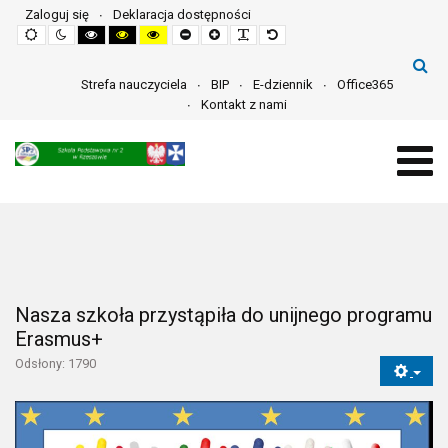
Zaloguj się
Deklaracja dostępności
Default
Night
High
High
High
Set
Set
Make
Set
mode
mode
contrast
contrast
contrast
smaller
larger
font
default
black
black
yellow
font
font
more
font
white
yellow
black
readable
mode
mode
mode
Strefa nauczyciela
BIP
E-dziennik
Office365
Kontakt z nami
Nasza szkoła przystąpiła do unijnego programu
Erasmus+
Odsłony: 1790