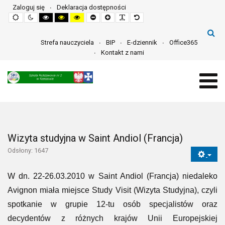
Zaloguj się
Deklaracja dostępności
Default
Night
High
High
High
Set
Set
Make
Set
mode
mode
contrast
contrast
contrast
smaller
larger
font
default
black
black
yellow
font
font
more
font
white
yellow
black
readable
mode
mode
mode
Strefa nauczyciela
BIP
E-dziennik
Office365
Kontakt z nami
Wizyta studyjna w Saint Andiol (Francja)
Odsłony: 1647
W dn. 22-26.03.2010 w Saint Andiol (Francja) niedaleko
Avignon miała miejsce Study Visit (Wizyta Studyjna), czyli
spotkanie w grupie 12-tu osób specjalistów oraz
decydentów z różnych krajów Unii Europejskiej