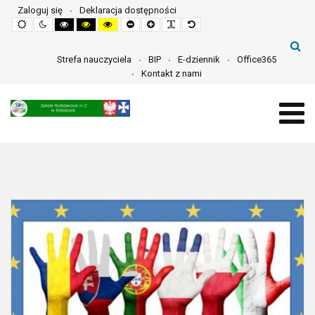
Zaloguj się
Deklaracja dostępności
Default
Night
High
High
High
Set
Set
Make
Set
mode
mode
contrast
contrast
contrast
smaller
larger
font
default
black
black
yellow
font
font
more
font
white
yellow
black
readable
mode
mode
mode
Strefa nauczyciela
BIP
E-dziennik
Office365
Kontakt z nami