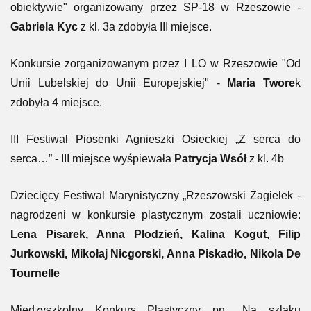
obiektywie" organizowany przez SP-18 w Rzeszowie -
Gabriela Kyc
z kl. 3a zdobyła III miejsce.
Konkursie zorganizowanym przez I LO w Rzeszowie "Od
Unii Lubelskiej do Unii Europejskiej" -
Maria Twore
k
zdobyła 4 miejsce.
III Festiwal Piosenki Agnieszki Osieckiej „Z serca do
serca…” - III miejsce wyśpiewała
Patrycja Wsół
z kl. 4b
Dziecięcy Festiwal Marynistyczny „Rzeszowski Żagielek -
nagrodzeni w konkursie plastycznym zostali uczniowie:
Lena Pisarek, Anna Płodzień, Kalina Kogut, Filip
Jurkowski, Mikołaj Nicgorski, Anna Piskadło, Nikola De
Tournelle
Międzyszkolny Konkurs Plastyczny pn. „Na szlaku