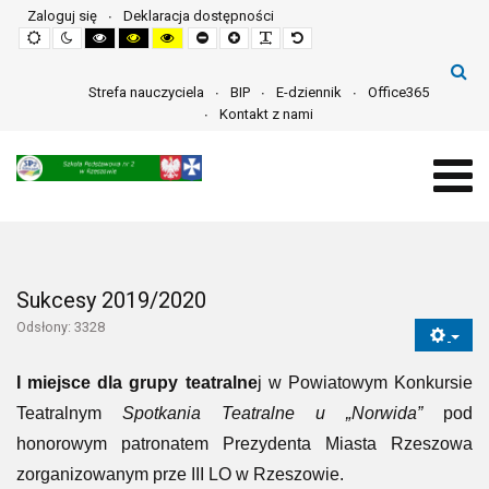
Zaloguj się
Deklaracja dostępności
Default
Night
High
High
High
Set
Set
Make
Set
mode
mode
contrast
contrast
contrast
smaller
larger
font
default
black
black
yellow
font
font
more
font
white
yellow
black
readable
mode
mode
mode
Strefa nauczyciela
BIP
E-dziennik
Office365
Kontakt z nami
Sukcesy 2019/2020
Odsłony: 3328
I miejsce dla grupy teatralne
j w Powiatowym Konkursie
Teatralnym
Spotkania Teatralne u „Norwida”
pod
honorowym patronatem Prezydenta Miasta Rzeszowa
zorganizowanym prze III LO w Rzeszowie.