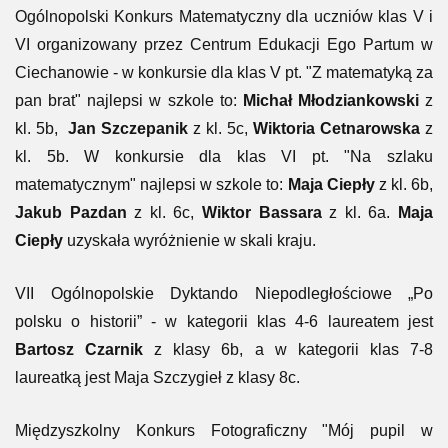
Ogólnopolski Konkurs Matematyczny dla uczniów klas V i
VI organizowany przez Centrum Edukacji Ego Partum w
Ciechanowie - w konkursie dla klas V pt. "Z matematyką za
pan brat" najlepsi w szkole to:
Michał Młodziankowski
z
kl. 5b,
Jan Szczepanik
z kl. 5c,
Wiktoria Cetnarowska
z
kl. 5b. W konkursie dla klas VI pt. "Na szlaku
matematycznym" najlepsi w szkole to:
Maja Ciepły
z kl. 6b,
Jakub Pazdan
z kl. 6c,
Wiktor Bassara
z kl. 6a.
Maja
Ciepły
uzyskała wyróżnienie w skali kraju.
VII Ogólnopolskie Dyktando Niepodległościowe „Po
polsku o historii” - w kategorii klas 4-6 laureatem jest
Bartosz Czarnik
z klasy 6b, a w kategorii klas 7-8
laureatką jest Maja Szczygieł z klasy 8c.
Międzyszkolny Konkurs Fotograficzny "Mój pupil w