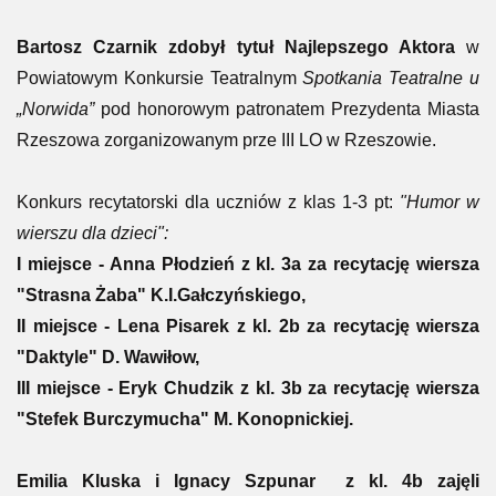
Bartosz Czarnik zdobył tytuł Najlepszego Aktora
w
Powiatowym Konkursie Teatralnym
Spotkania Teatralne u
„Norwida”
pod honorowym patronatem Prezydenta Miasta
Rzeszowa zorganizowanym prze III LO w Rzeszowie.
Konkurs recytatorski dla uczniów z klas 1-3 pt:
"Humor w
wierszu dla dzieci":
I miejsce - Anna Płodzień z kl. 3a za recytację wiersza
"Strasna Żaba" K.I.Gałczyńskiego,
II miejsce - Lena Pisarek z kl. 2b za recytację wiersza
"Daktyle" D. Wawiłow,
III miejsce - Eryk Chudzik z kl. 3b za recytację wiersza
"Stefek Burczymucha" M. Konopnickiej.
Emilia Kluska i Ignacy Szpunar z kl. 4b zajęli