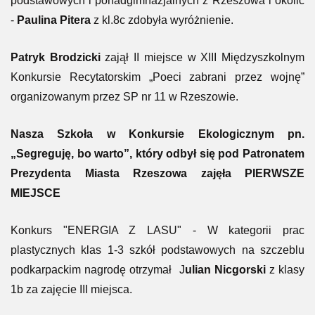
podstawowych i ponadgimnazjalnych z Rzeszowa i okolic
-
Paulina Pitera
z kl.8c zdobyła wyróżnienie.
Patryk Brodzicki
zajął II miejsce w XIII Międzyszkolnym
Konkursie Recytatorskim „Poeci zabrani przez wojnę”
organizowanym przez SP nr 11 w Rzeszowie.
Nasza Szkoła w Konkursie Ekologicznym pn.
„Segreguję, bo warto”, który odbył się pod Patronatem
Prezydenta Miasta Rzeszowa zajęła PIERWSZE
MIEJSCE
Konkurs "ENERGIA Z LASU" - W kategorii prac
plastycznych klas 1-3 szkół podstawowych na szczeblu
podkarpackim nagrodę otrzymał J
ulian Nicgorski
z klasy
1b za zajęcie III miejsca.