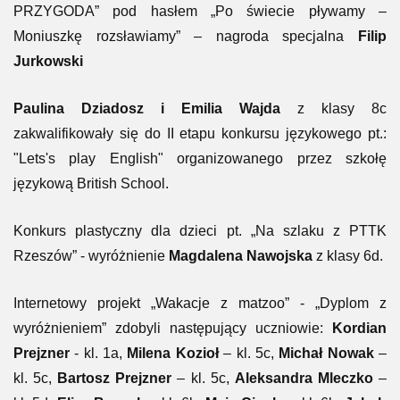
PRZYGODA” pod hasłem „Po świecie pływamy –
Moniuszkę rozsławiamy” – nagroda specjalna
Filip
Jurkowski
Paulina Dziadosz i Emilia Wajda
z klasy 8c
zakwalifikowały się do II etapu konkursu językowego pt.:
"Lets's play English" organizowanego przez szkołę
językową British School.
Konkurs plastyczny dla dzieci pt. „Na szlaku z PTTK
Rzeszów” - wyróżnienie
Magdalena Nawojska
z klasy 6d.
Internetowy projekt „Wakacje z matzoo” - „Dyplom z
wyróżnieniem” zdobyli następujący uczniowie:
Kordian
Prejzner
- kl. 1a,
Milena Kozioł
– kl. 5c,
Michał Nowak
–
kl. 5c,
Bartosz Prejzner
– kl. 5c,
Aleksandra Mleczko
–