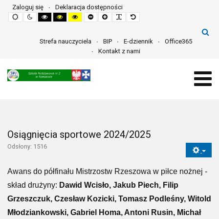
Zaloguj się
Deklaracja dostępności
Default
Night
High
High
High
Set
Set
Make
Set
mode
mode
contrast
contrast
contrast
smaller
larger
font
default
black
black
yellow
font
font
more
font
white
yellow
black
readable
mode
mode
mode
Strefa nauczyciela
BIP
E-dziennik
Office365
Kontakt z nami
Osiągnięcia sportowe 2024/2025
Odsłony: 1516
Awans do półfinału Mistrzostw Rzeszowa w piłce nożnej -
skład drużyny:
Dawid Wcisło, Jakub Piech, Filip
Grzeszczuk, Czesław Kozicki, Tomasz Podleśny, Witold
Młodziankowski, Gabriel Homa, Antoni Rusin, Michał