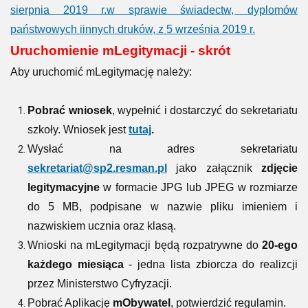
sierpnia 2019 r.w sprawie świadectw, dyplomów
państwowych iinnych druków, z 5 września 2019 r.
Uruchomienie mLegitymacji - skrót
Aby uruchomić mLegitymację należy:
Pobrać wniosek
, wypełnić i dostarczyć do sekretariatu
szkoły. Wniosek jest
tutaj
.
Wysłać na adres sekretariatu
sekretariat@sp2.resman.pl
jako załącznik
zdjęcie
legitymacyjne
w formacie JPG lub JPEG w rozmiarze
do 5 MB, podpisane w nazwie pliku imieniem i
nazwiskiem ucznia oraz klasą.
Wnioski na mLegitymacji będą rozpatrywne do
20-ego
każdego miesiąca
- jedna lista zbiorcza do realizcji
przez Ministerstwo Cyfryzacji.
Pobrać Aplikację
mObywatel
, potwierdzić regulamin.