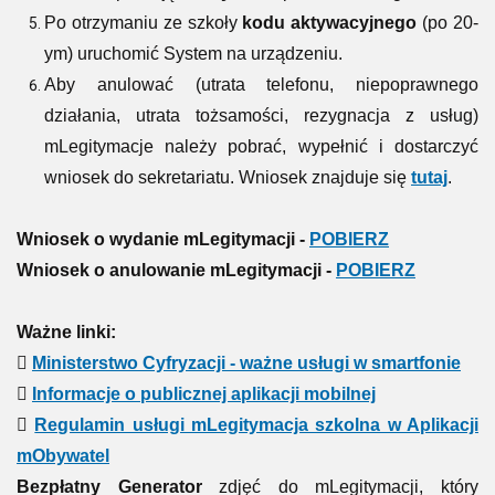
Po otrzymaniu ze szkoły
kodu aktywacyjnego
(po 20-
ym) uruchomić System na urządzeniu.
Aby anulować (utrata telefonu, niepoprawnego
działania, utrata tożsamości, rezygnacja z usług)
mLegitymacje należy pobrać, wypełnić i dostarczyć
wniosek do sekretariatu. Wniosek znajduje się
tutaj
.
Wniosek o wydanie mLegitymacji -
POBIERZ
Wniosek o anulowanie mLegitymacji -
POBIERZ
Ważne linki:

Ministerstwo Cyfryzacji - ważne usługi w smartfonie

Informacje o publicznej aplikacji mobilnej

Regulamin usługi mLegitymacja szkolna w Aplikacji
mObywatel
Bezpłatny Generator
zdjęć do mLegitymacji, który