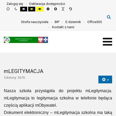
Zaloguj się
Deklaracja dostępności
Default
Night
High
High
High
Set
Set
Make
Set
mode
mode
contrast
contrast
contrast
smaller
larger
font
default
black
black
yellow
font
font
more
font
white
yellow
black
readable
mode
mode
mode
Strefa nauczyciela
BIP
E-dziennik
Office365
Kontakt z nami
mLEGITYMACJA
Odsłony: 3676
Nasza szkoła przystąpiła do projektu mLegitymacja.
mLegitymacja to legitymacja szkolna w telefonie będąca
częścią aplikacji mObywatel.
Dokument elektroniczny – mLegitymacja szkolna ma taką