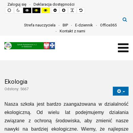
Zaloguj się
Deklaracja dostępności
Default
Night
High
High
High
Set
Set
Make
Set
mode
mode
contrast
contrast
contrast
smaller
larger
font
default
black
black
yellow
font
font
more
font
white
yellow
black
readable
mode
mode
mode
Strefa nauczyciela
BIP
E-dziennik
Office365
Kontakt z nami
Ekologia
Odsłony: 5667
Nasza szkoła jest bardzo zaangażowana w działalność
ekologiczną. Od wielu lat podejmujemy działania
związane z ochroną środowiska, aby zmienić nasze
nawyki na bardziej ekologiczne. Wiemy, że najlepsze