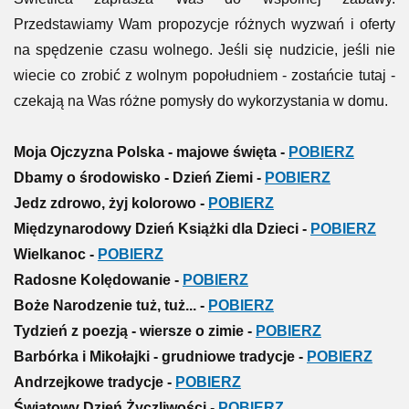
Przedstawiamy Wam propozycje różnych wyzwań i oferty
na spędzenie czasu wolnego. Jeśli się nudzicie, jeśli nie
wiecie co zrobić z wolnym popołudniem - zostańcie tutaj -
czekają na Was różne pomysły do wykorzystania w domu.
Moja Ojczyzna Polska - majowe święta -
POBIERZ
Dbamy o środowisko - Dzień Ziemi -
POBIERZ
Jedz zdrowo, żyj kolorowo -
POBIERZ
Międzynarodowy Dzień Książki dla Dzieci -
POBIERZ
Wielkanoc -
POBIERZ
Radosne Kolędowanie -
POBIERZ
Boże Narodzenie tuż, tuż... -
POBIERZ
Tydzień z poezją - wiersze o zimie -
POBIERZ
Barbórka i Mikołajki - grudniowe tradycje -
POBIERZ
Andrzejkowe tradycje -
POBIERZ
Światowy Dzień Życzliwości
-
POBIERZ