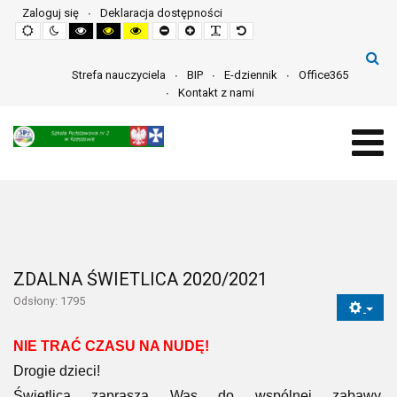
Zaloguj się
Deklaracja dostępności
Default
Night
High
High
High
Set
Set
Make
Set
mode
mode
contrast
contrast
contrast
smaller
larger
font
default
black
black
yellow
font
font
more
font
white
yellow
black
readable
mode
mode
mode
Strefa nauczyciela
BIP
E-dziennik
Office365
Kontakt z nami
ZDALNA ŚWIETLICA 2020/2021
Odsłony: 1795
NIE TRAĆ CZASU NA NUDĘ!
Drogie dzieci!
Świetlica zaprasza Was do wspólnej zabawy.