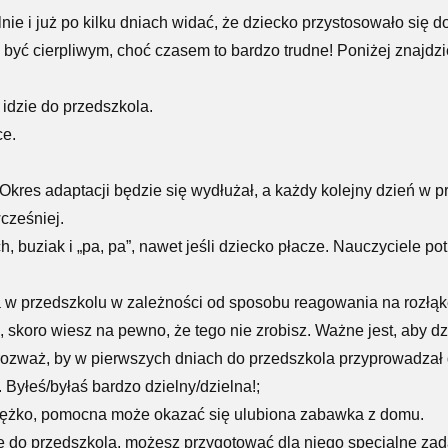
e i już po kilku dniach widać, że dziecko przystosowało się do
 być cierpliwym, choć czasem to bardzo trudne! Poniżej znajdzi
 idzie do przedszkola.
ce.
Okres adaptacji będzie się wydłużał, a każdy kolejny dzień w p
cześniej.
, buziak i „pa, pa”, nawet jeśli dziecko płacze. Nauczyciele p
a w przedszkolu w zależności od sposobu reagowania na rozłąk
ie, skoro wiesz na pewno, że tego nie zrobisz. Ważne jest, aby
, rozważ, by w pierwszych dniach do przedszkola przyprowadzał 
 Byłeś/byłaś bardzo dzielny/dzielna!;
 ciężko, pomocna może okazać się ulubiona zabawka z domu.
ie do przedszkola, możesz przygotować dla niego specjalne zad