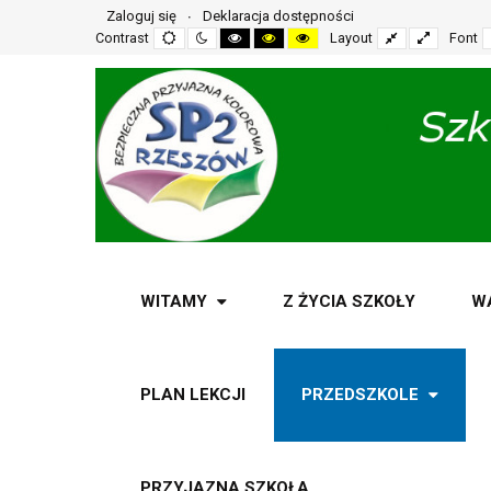
Zaloguj się
Deklaracja dostępności
Default
Night
High
High
High
Fixed
Wide
Contrast
Layout
Font
mode
mode
contrast
contrast
contrast
layout
layout
black
black
yellow
white
yellow
black
mode
mode
mode
WITAMY
Z ŻYCIA SZKOŁY
W
PLAN LEKCJI
PRZEDSZKOLE
PRZYJAZNA SZKOŁA