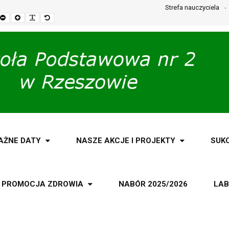
Strefa nauczyciela
Set
Set
Make
Set
smaller
larger
font
default
font
font
more
font
readable
AŻNE DATY
NASZE AKCJE I PROJEKTY
SUK
PROMOCJA ZDROWIA
NABÓR 2025/2026
LAB