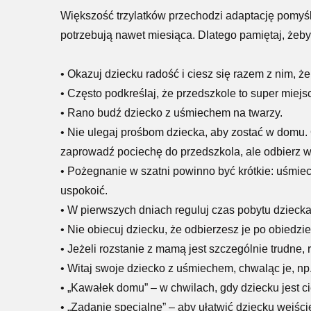
Większość trzylatków przechodzi adaptację pomyślni
potrzebują nawet miesiąca. Dlatego pamiętaj, żeby
• Okazuj dziecku radość i ciesz się razem z nim, że
• Często podkreślaj, że przedszkole to super miejs
• Rano budź dziecko z uśmiechem na twarzy.
• Nie ulegaj prośbom dziecka, aby zostać w domu. 
zaprowadź pociechę do przedszkola, ale odbierz w
• Pożegnanie w szatni powinno być krótkie: uśmiech
uspokoić.
• W pierwszych dniach reguluj czas pobytu dzieck
• Nie obiecuj dziecku, że odbierzesz je po obiedz
• Jeżeli rozstanie z mamą jest szczególnie trudne
• Witaj swoje dziecko z uśmiechem, chwaląc je, np.
• „Kawałek domu” – w chwilach, gdy dziecku jest
• „Zadanie specjalne” – aby ułatwić dziecku wejśc