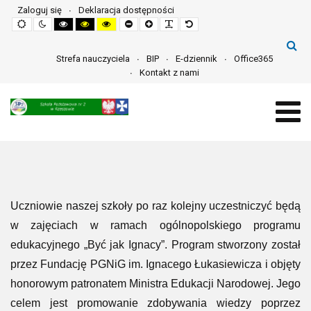
Zaloguj się
Deklaracja dostępności
Default
Night
High
High
High
Set
Set
Make
Set
mode
mode
contrast
contrast
contrast
smaller
larger
font
default
black
black
yellow
font
font
more
font
white
yellow
black
readable
mode
mode
mode
Strefa nauczyciela
BIP
E-dziennik
Office365
Kontakt z nami
Uczniowie naszej szkoły po raz kolejny uczestniczyć będą
w zajęciach w ramach ogólnopolskiego programu
edukacyjnego „Być jak Ignacy”. Program stworzony został
przez Fundację PGNiG im. Ignacego Łukasiewicza i objęty
honorowym patronatem Ministra Edukacji Narodowej. Jego
celem jest promowanie zdobywania wiedzy poprzez