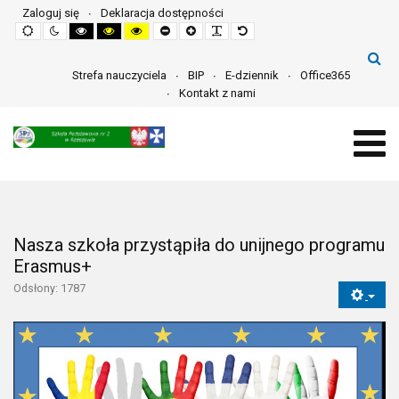
Zaloguj się
Deklaracja dostępności
Default
Night
High
High
High
Set
Set
Make
Set
mode
mode
contrast
contrast
contrast
smaller
larger
font
default
black
black
yellow
font
font
more
font
white
yellow
black
readable
mode
mode
mode
Strefa nauczyciela
BIP
E-dziennik
Office365
Kontakt z nami
Nasza szkoła przystąpiła do unijnego programu
Erasmus+
Odsłony: 1787