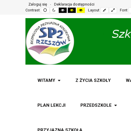
Zaloguj się
Deklaracja dostępności
Default
Night
High
High
High
Fixed
Wide
Contrast
Layout
Font
mode
mode
contrast
contrast
contrast
layout
layout
black
black
yellow
white
yellow
black
mode
mode
mode
WITAMY
Z ŻYCIA SZKOŁY
W
PLAN LEKCJI
PRZEDSZKOLE
PRZYJAZNA SZKOŁA