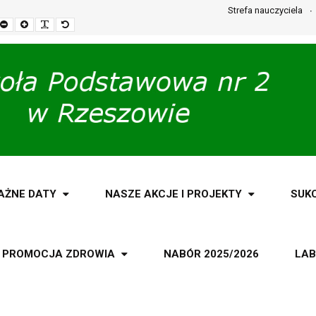
Strefa nauczyciela
Set
Set
Make
Set
smaller
larger
font
default
font
font
more
font
readable
AŻNE DATY
NASZE AKCJE I PROJEKTY
SUK
PROMOCJA ZDROWIA
NABÓR 2025/2026
LAB