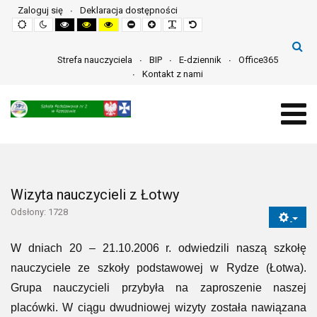
Zaloguj się
Deklaracja dostępności
Default
Night
High
High
High
Set
Set
Make
Set
mode
mode
contrast
contrast
contrast
smaller
larger
font
default
black
black
yellow
font
font
more
font
white
yellow
black
readable
mode
mode
mode
Strefa nauczyciela
BIP
E-dziennik
Office365
Kontakt z nami
Wizyta nauczycieli z Łotwy
Odsłony: 1728
W dniach 20 – 21.10.2006 r. odwiedzili naszą szkołę
nauczyciele ze szkoły podstawowej w Rydze (Łotwa).
Grupa nauczycieli przybyła na zaproszenie naszej
placówki. W ciągu dwudniowej wizyty została nawiązana