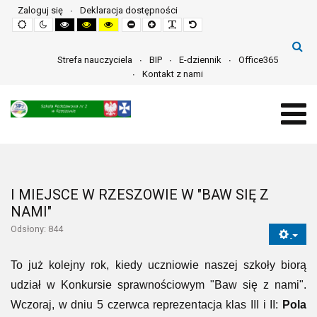
Zaloguj się
Deklaracja dostępności
Default
Night
High
High
High
Set
Set
Make
Set
mode
mode
contrast
contrast
contrast
smaller
larger
font
default
black
black
yellow
font
font
more
font
white
yellow
black
readable
mode
mode
mode
Strefa nauczyciela
BIP
E-dziennik
Office365
Kontakt z nami
I MIEJSCE W RZESZOWIE W "BAW SIĘ Z
NAMI"
Odsłony: 844
To już kolejny rok, kiedy uczniowie naszej szkoły biorą
udział w Konkursie sprawnościowym "Baw się z nami".
Wczoraj, w dniu 5 czerwca reprezentacja klas III i II:
Pola