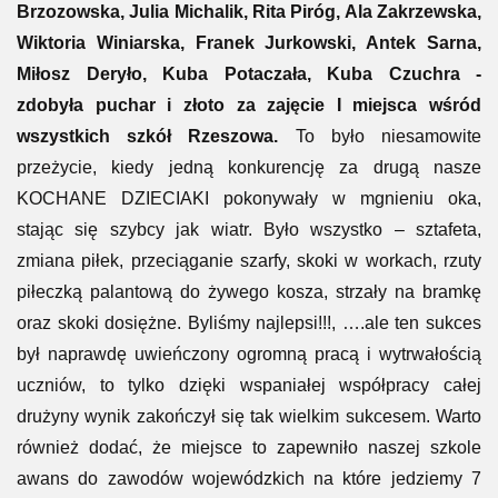
Brzozowska, Julia Michalik, Rita Piróg, Ala Zakrzewska,
Wiktoria Winiarska, Franek Jurkowski, Antek Sarna,
Miłosz Deryło, Kuba Potaczała, Kuba Czuchra -
zdobyła puchar i złoto za zajęcie I miejsca wśród
wszystkich szkół Rzeszowa.
To było niesamowite
przeżycie, kiedy jedną konkurencję za drugą nasze
KOCHANE DZIECIAKI pokonywały w mgnieniu oka,
stając się szybcy jak wiatr. Było wszystko – sztafeta,
zmiana piłek, przeciąganie szarfy, skoki w workach, rzuty
piłeczką palantową do żywego kosza, strzały na bramkę
oraz skoki dosiężne. Byliśmy najlepsi!!!, ….ale ten sukces
był naprawdę uwieńczony ogromną pracą i wytrwałością
uczniów, to tylko dzięki wspaniałej współpracy całej
drużyny wynik zakończył się tak wielkim sukcesem. Warto
również dodać, że miejsce to zapewniło naszej szkole
awans do zawodów wojewódzkich na które jedziemy 7