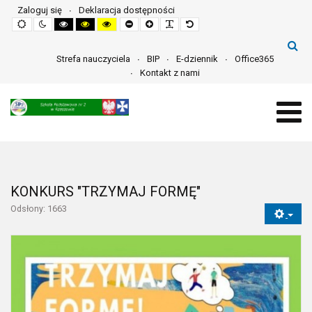
Zaloguj się
Deklaracja dostępności
Default
Night
High
High
High
Set
Set
Make
Set
mode
mode
contrast
contrast
contrast
smaller
larger
font
default
black
black
yellow
font
font
more
font
white
yellow
black
readable
mode
mode
mode
Strefa nauczyciela
BIP
E-dziennik
Office365
Kontakt z nami
KONKURS "TRZYMAJ FORMĘ"
Odsłony: 1663