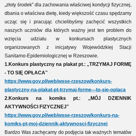
„złoty środek” dla zachowania właściwej kondycji fizycznej,
dbania o właściwa dietę, kiedy większość czasu spędzamy
ucząc się i pracując chcielibyśmy zachęcić wszystkich
naszych uczniów dla których ważny jest ten problem do
wzięcia udziału w konkursach plastycznych
organizowanych z inicjatywy Wojewódzkiej Stacji
Sanitarno-Epidemiologicznej w Rzeszowie.
1.Konkurs plastyczny na plakat pt.: „TRZYMAJ FORMĘ
- TO SIĘ OPŁACA”
https://www.gov.pl/web/wsse-rzeszow/konkurs-
plastyczny-na-plakat-pt-trzymaj-forme---to-sie-oplaca
2.Konkurs na komiks pt.: „MÓJ DZIENNIK
AKTYWNOŚCI FIZYCZNEJ”
https://www.gov.pl/web/wsse-rzeszow/konkurs-na-
komiks-pt-moj-dziennik-aktywnosci-fizycznej
Bardzo Was zachęcamy do podjęcia tak ważnych tematów