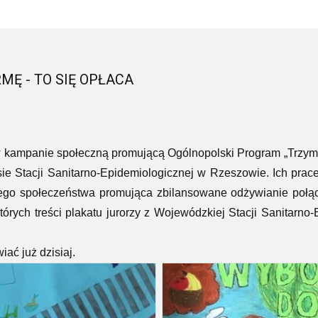
Ę - TO SIĘ OPŁACA
ampanie społeczną promującą Ogólnopolski Program „Trzymaj
ie Stacji Sanitarno-Epidemiologicznej w Rzeszowie. Ich pra
ego społeczeństwa promująca zbilansowane odżywianie połąc
tórych treści plakatu jurorzy z Wojewódzkiej Stacji Sanitarno
ać już dzisiaj.