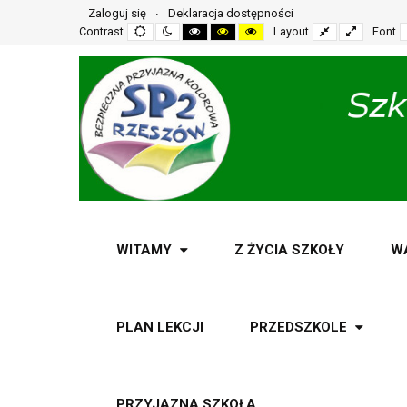
Zaloguj się
Deklaracja dostępności
Default
Night
High
High
High
Fixed
Wide
Contrast
Layout
Font
mode
mode
contrast
contrast
contrast
layout
layout
black
black
yellow
white
yellow
black
mode
mode
mode
WITAMY
Z ŻYCIA SZKOŁY
W
PLAN LEKCJI
PRZEDSZKOLE
PRZYJAZNA SZKOŁA