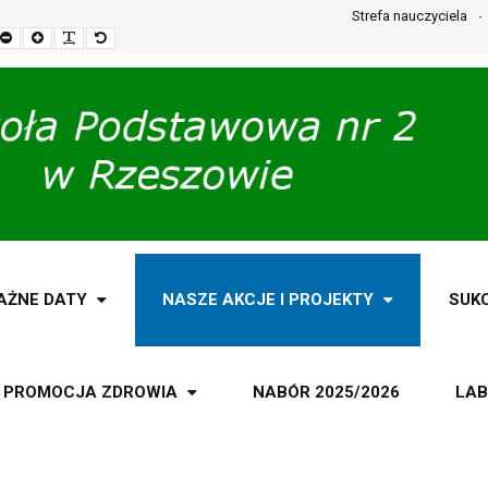
Strefa nauczyciela
Set
Set
Make
Set
smaller
larger
font
default
font
font
more
font
readable
AŻNE DATY
NASZE AKCJE I PROJEKTY
SUK
PROMOCJA ZDROWIA
NABÓR 2025/2026
LAB