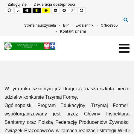
Zaloguj się
Deklaracja dostępności
Default
Night
High
High
High
Set
Set
Make
Set
mode
mode
contrast
contrast
contrast
smaller
larger
font
default
black
black
yellow
font
font
more
font
white
yellow
black
readable
mode
mode
mode
Strefa nauczyciela
BIP
E-dziennik
Office365
Kontakt z nami
W tym roku szkolnym już drugi raz nasza szkoła bierze
udział w konkursie Trzymaj Formę.
Ogólnopolski Program Edukacyjny „Trzymaj Formę!"
współorganizowany jest przez Główny Inspektorat
Sanitarny oraz Polską Federację Producentów Żywności
Związek Pracodawców w ramach realizacji strategii WHO