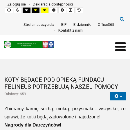
Zaloguj się
Deklaracja dostępności
Default
Night
High
High
High
Set
Set
Make
Set
mode
mode
contrast
contrast
contrast
smaller
larger
font
default
black
black
yellow
font
font
more
font
white
yellow
black
readable
mode
mode
mode
Strefa nauczyciela
BIP
E-dziennik
Office365
Kontakt z nami
KOTY BĘDĄCE POD OPIEKĄ FUNDACJI
FELINEUS POTRZEBUJĄ NASZEJ POMOCY!
Odsłony: 659
Zbieramy karmę suchą, mokrą, przysmaki - wszystko, co
sprawi, że kotki będą zadowolone i najedzone!
Nagrody dla Darczyńców!