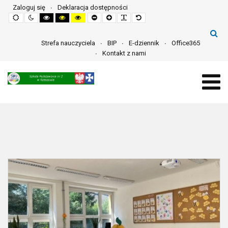
Zaloguj się
Deklaracja dostępności
Default
Night
High
High
High
Set
Set
Make
Set
mode
mode
contrast
contrast
contrast
smaller
larger
font
default
black
black
yellow
font
font
more
font
white
yellow
black
readable
mode
mode
mode
Strefa nauczyciela
BIP
E-dziennik
Office365
Kontakt z nami